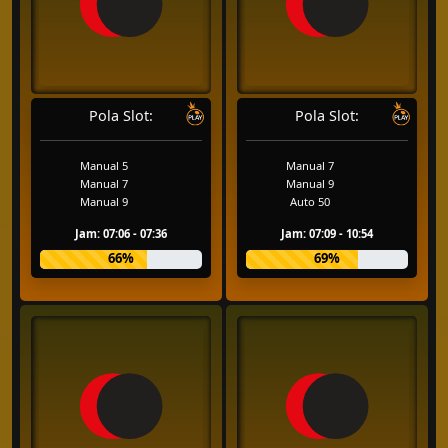
Pola Slot:
Pola Slot:
Manual 5
Manual 7
Manual 7
Manual 9
Manual 9
Auto 50
Jam: 07:06 - 07:36
Jam: 07:09 - 10:54
66%
69%