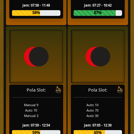
Jam: 07:58 - 11:48
Jam: 07:27 - 10:42
58%
87%
Pola Slot:
Pola Slot:
Manual 9
Auto 10
Auto 70
Auto 70
Manual 3
Auto 30
Jam: 07:59 - 12:54
Jam: 07:05 - 12:30
59%
65%