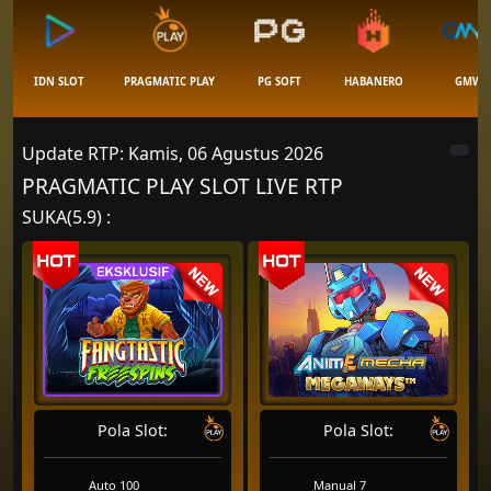
IDN SLOT
PRAGMATIC PLAY
PG SOFT
HABANERO
GMW
Update RTP: Kamis, 06 Agustus 2026
PRAGMATIC PLAY SLOT LIVE RTP
SUKA(5.9) :
Pola Slot:
Pola Slot:
Auto 100
Manual 7