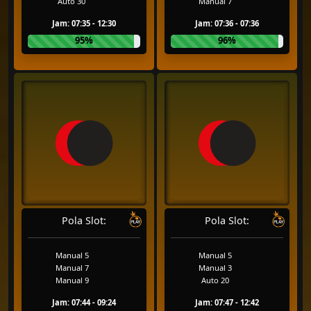
Auto 30
Manual 7
Jam: 07:35 - 12:30
Jam: 07:36 - 07:36
95%
96%
Pola Slot:
Pola Slot:
Manual 5
Manual 5
Manual 7
Manual 3
Manual 9
Auto 20
Jam: 07:44 - 09:24
Jam: 07:47 - 12:42