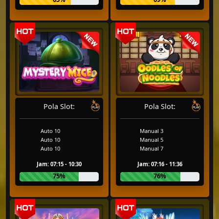
Pola Slot:
Pola Slot:
Auto 10
Manual 3
Auto 10
Manual 5
Auto 10
Manual 7
Jam: 07:15 - 10:30
Jam: 07:16 - 11:36
75%
76%