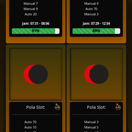
Manual 7
Manual 9
Manual 9
Auto 70
Auto 20
Manual 3
Jam: 07:31 - 08:06
Jam: 07:29 - 12:54
91%
89%
Pola Slot:
Pola Slot:
Auto 70
Manual 3
Auto 10
Manual 5