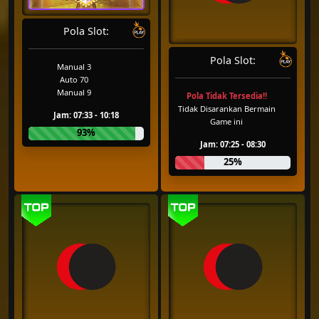
Pola Slot:
Pola Slot:
Manual 3
Auto 70
Manual 9
Pola Tidak Tersedia!!
Tidak Disarankan Bermain
Jam: 07:33 - 10:18
Game ini
93%
Jam: 07:25 - 08:30
25%