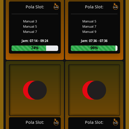
Pola Slot:
Pola Slot:
Manual 3
Manual 5
Manual 5
Manual 7
Manual 7
Manual 9
Jam: 07:14 - 09:24
Jam: 07:36 - 07:36
74%
96%
Pola Slot:
Pola Slot: